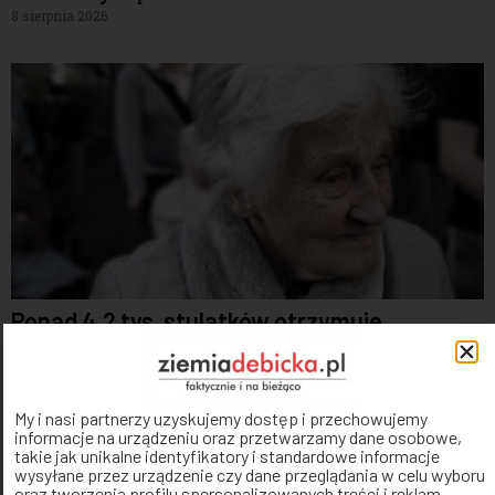
8 sierpnia 2026
Ponad 4,2 tys. stulatków otrzymuje
świadczenie honorowe z ZUS. Zobacz ilu
stulatków mieszka na Podkarpaciu
7 sierpnia 2026
My i nasi partnerzy uzyskujemy dostęp i przechowujemy
informacje na urządzeniu oraz przetwarzamy dane osobowe,
takie jak unikalne identyfikatory i standardowe informacje
wysyłane przez urządzenie czy dane przeglądania w celu wyboru
oraz tworzenia profilu spersonalizowanych treści i reklam,