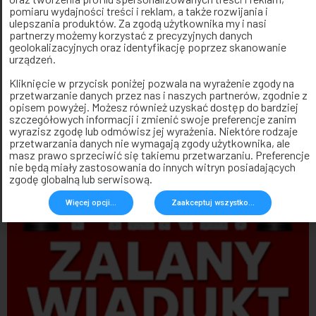
pomiaru wydajności treści i reklam, a także rozwijania i
ulepszania produktów. Za zgodą użytkownika my i nasi
partnerzy możemy korzystać z precyzyjnych danych
geolokalizacyjnych oraz identyfikację poprzez skanowanie
urządzeń.
Kliknięcie w przycisk poniżej pozwala na wyrażenie zgody na
przetwarzanie danych przez nas i naszych partnerów, zgodnie z
opisem powyżej. Możesz również uzyskać dostęp do bardziej
szczegółowych informacji i zmienić swoje preferencje zanim
wyrazisz zgodę lub odmówisz jej wyrażenia. Niektóre rodzaje
Jak prawidłowo przechowywać opał
przetwarzania danych nie wymagają zgody użytkownika, ale
przeznaczony do kotłów zasypowych?
masz prawo sprzeciwić się takiemu przetwarzaniu. Preferencje
nie będą miały zastosowania do innych witryn posiadających
7 sierpnia 2026
zgodę globalną lub serwisową.
Więcej opcji...
Zaakceptuj wszystko...