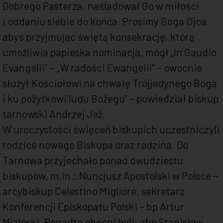
Dobrego Pasterza, naśladował Go w miłości
i oddaniu siebie do końca. Prosimy Boga Ojca,
abyś przyjmując świętą konsekrację, którą
umożliwia papieska nominacja, mógł „In Gaudio
Evangelii” – „W radości Ewangelii” – owocnie
służył Kościołowi na chwałę Trójjedynego Boga
i ku pożytkowi ludu Bożego” – powiedział biskup
tarnowski Andrzej Jeż.
W uroczystości święceń biskupich uczestniczyli
rodzice nowego Biskupa oraz rodzina. Do
Tarnowa przyjechało ponad dwudziestu
biskupów, m.in.: Nuncjusz Apostolski w Polsce –
arcybiskup Celestino Migliore, sekretarz
Konferencji Episkopatu Polski – bp Artur
Miziński. Ponadto obecni byli: abp Stanisław