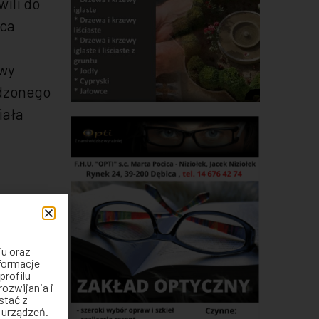
wili do
ńca
owy
wdzonego
iała
iu oraz
nformacje
profilu
rozwijania i
stać z
 urządzeń.