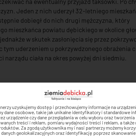
oczekiwać na ewentualny przyjazd taksówki. Po ch
yzn. Jeden z nich uderzył 32-letniego mieszka
stępnie dobiegł do nich drugi mężczyzna, który
ego mieszkańca powiatu dębickiego w okolice gł
ednakże w skutek zasłonięcia się przez pokrzy
c tym uderzeniem u pokrzywdzonego obrażenia c
 narządu ciała na okres powyżej dni siedmiu.
rtnerzy uzyskujemy dostęp i przechowujemy informacje na urządzen
 dane osobowe, takie jak unikalne identyfikatory i standardowe i
ez urządzenie czy dane przeglądania w celu wyboru oraz tworzenia 
wanych treści i reklam, pomiaru wydajności treści i reklam, a także 
roduktów. Za zgodą użytkownika my i nasi partnerzy możemy korzy
 danych geolokalizacyjnych oraz identyfikację poprzez skanowanie