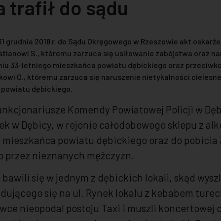
 trafił do sądu
1 grudnia 2018 r. do Sądu Okręgowego w Rzeszowie akt oskarże
ianowi S., któremu zarzuca się usiłowanie zabójstwa oraz na
miu 33-letniego mieszkańca powiatu dębickiego oraz przeciwko
wi O., któremu zarzuca się naruszenie nietykalności cielesne
 powiatu dębickiego.
5 funkcjonariusze Komendy Powiatowej Policji w Dę
ynek w Dębicy, w rejonie całodobowego sklepu z al
o mieszkańca powiatu dębickiego oraz do pobicia
o przez nieznanych mężczyzn.
 bawili się w jednym z dębickich lokali, skąd wyszl
ajdującego się na ul. Rynek lokalu z kebabem ture
wce nieopodal postoju Taxi i muszli koncertowej 