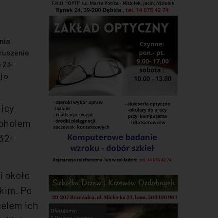
nia
ruszenie
 23-
j o
bicy
koholem
 32-
i około
ckim. Po
celem ich