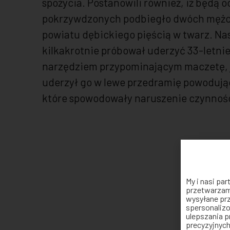
spożycia. Postanowili również, iż będą 
pokrzywdzonych podbiegło dwóch mężcz
powiatu dębickiego pięścią w twarz. Na
kilkakrotnie próbował uderzyć 33-letni
narzędziem przypominającym maczetę, j
uderzył go w lewe przedramię powodują
które spowodowały naruszenie czynności
My i nasi pa
przetwarzamy
wysyłane prz
spersonalizo
ulepszania p
precyzyjnych