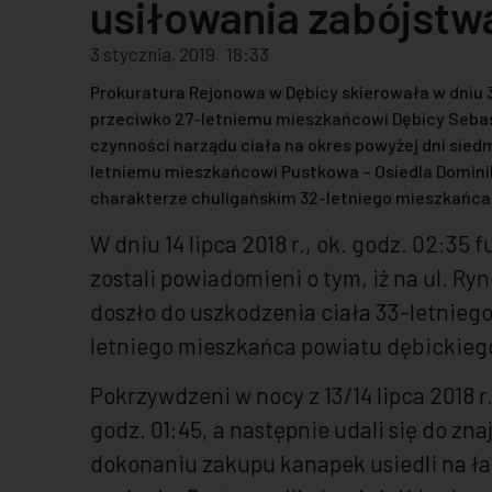
usiłowania zabójstwa
3 stycznia, 2019
18:33
Prokuratura Rejonowa w Dębicy skierowała w dniu 3
przeciwko 27-letniemu mieszkańcowi Dębicy Sebast
czynności narządu ciała na okres powyżej dni sied
letniemu mieszkańcowi Pustkowa – Osiedla Dominiko
charakterze chuligańskim 32-letniego mieszkańca
W dniu 14 lipca 2018 r., ok. godz. 02:3
zostali powiadomieni o tym, iż na ul. R
doszło do uszkodzenia ciała 33-letnieg
letniego mieszkańca powiatu dębickieg
Pokrzywdzeni w nocy z 13/14 lipca 2018 r.
godz. 01:45, a następnie udali się do zn
dokonaniu zakupu kanapek usiedli na ła